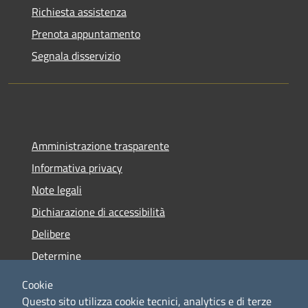
Richiesta assistenza
Prenota appuntamento
Segnala disservizio
Amministrazione trasparente
Informativa privacy
Note legali
Dichiarazione di accessibilità
Delibere
Determine
Regolamenti
Cookie
Statuto Comunale
Questo sito utilizza cookie tecnici, analytics e di terze