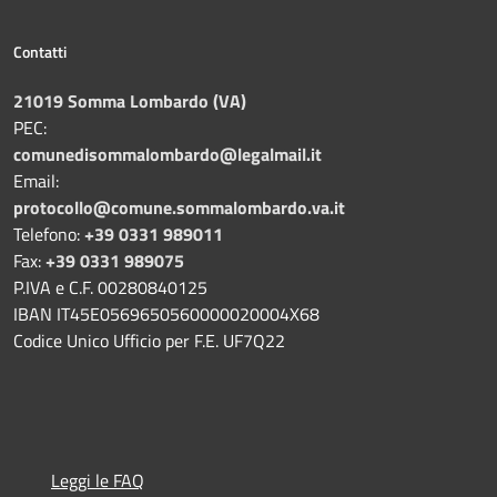
Contatti
21019 Somma Lombardo (VA)
PEC:
comunedisommalombardo@legalmail.it
Email:
protocollo@comune.sommalombardo.va.it
Telefono:
+39 0331 989011
Fax:
+39 0331 989075
P.IVA e C.F. 00280840125
IBAN IT45E0569650560000020004X68
Codice Unico Ufficio per F.E. UF7Q22
Leggi le FAQ