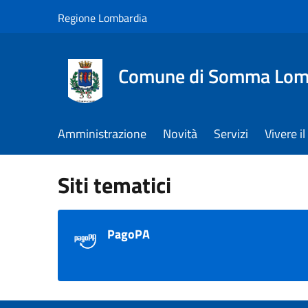
Salta al contenuto principale
Regione Lombardia
Comune di Somma Lom
Amministrazione
Novità
Servizi
Vivere 
Siti tematici
PagoPA