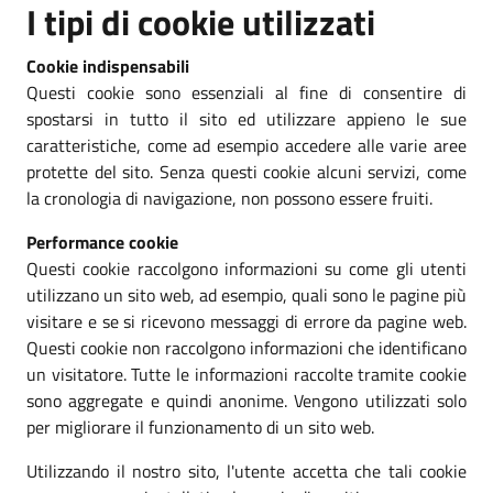
I tipi di cookie utilizzati
Cookie indispensabili
Questi cookie sono essenziali al fine di consentire di
spostarsi in tutto il sito ed utilizzare appieno le sue
caratteristiche, come ad esempio accedere alle varie aree
protette del sito. Senza questi cookie alcuni servizi, come
la cronologia di navigazione, non possono essere fruiti.
Performance cookie
Questi cookie raccolgono informazioni su come gli utenti
utilizzano un sito web, ad esempio, quali sono le pagine più
visitare e se si ricevono messaggi di errore da pagine web.
Questi cookie non raccolgono informazioni che identificano
un visitatore. Tutte le informazioni raccolte tramite cookie
sono aggregate e quindi anonime. Vengono utilizzati solo
per migliorare il funzionamento di un sito web.
Utilizzando il nostro sito, l'utente accetta che tali cookie