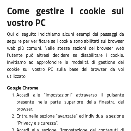
Come gestire i cookie sul
vostro PC
Qui di seguito indichiamo alcuni esempi dei passaggi da
seguire per verificare se i cookie sono abilitati sui browser
web più comuni. Nelle stesse sezioni dei browser web
l’utente può altresì decidere se disabilitare i cookie.
Invitiamo ad approfondire le modalità di gestione dei
cookie sul vostro PC sulla base del browser da voi
utilizzato.
Google Chrome
Accedi alle “Impostazioni” attraverso il pulsante
presente nella parte superiore della finestra del
browser.
Entra nella sezione “avanzate” ed individua la sezione
“Privacy e sicurezza”.
Accedi alla sezione “impostazione dei contenuti di