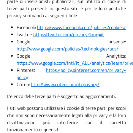
parte di inserzionisti pubblicitari, sull’utilizzo di cookie di
terze parti presenti in questo sito e per le loro politiche
privacy si rimanda ai seguenti link:
Facebook:
https://www.facebook.com/policies/cookies/
Twitter:
https://twitter.com/privacy?lang=it
Google adsense:
http://www.google.com/policies/technologies/ads/
Google Analytics:
https://www.google.com/intl/it_ALL/analytics/learn/priv
Pinterest:
https://policy.pinterest.com/en/privacy-
policy
Criteo:
http://www.criteo.com/it/privacy/
L’elenco delle terze parti è soggetto ad aggiornamenti.
I siti web possono utilizzare i cookie di terze parti per scopi
che non sono necessariamente legati alla privacy e la loro
disattivazione può interferire con il corretto
funzionamento di quei siti.