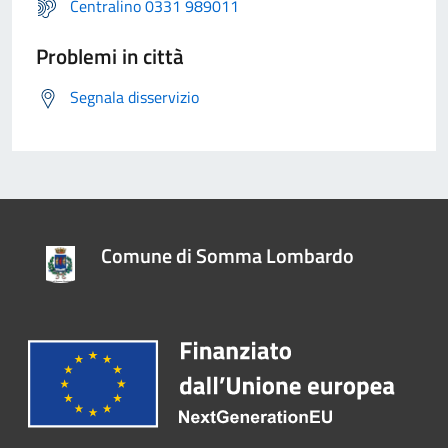
Centralino 0331 989011
Problemi in città
Segnala disservizio
Comune di Somma Lombardo