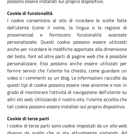
possono essere installati sul proprio dispositivo.
Cookie di funzionalità
I cookie consentono al sito di ricordare le scelte fatte
dall’utente (come il nome, la lingua o la regione di
provenienza) e forniscono funzionalità avanzate
personalizzate. Questi cookie possono essere utilizzati
anche per ricordare le modifiche apportate alla dimensione
del testo, font ed altre parti di pagine web che è possibile
personalizzare. Essi possono anche essere utilizzati per
fornire servizi che l’utente ha chiesto, come guardare un
video o i commenti su un blog. Le informazioni raccolte da
questi tipi di cookie possono essere rese anonime e non in
grado di monitorare l’attività di navigazione dell’utente su
altri siti web. Utilizzando il nostro sito, l'utente accetta che
tali cookie possono essere installati sul proprio dispositivo.
Cookie di terze parti
I cookie di terze parti sono cookie impostati da un sito web
diverso da quello che si sta attualmente visitando. Ad