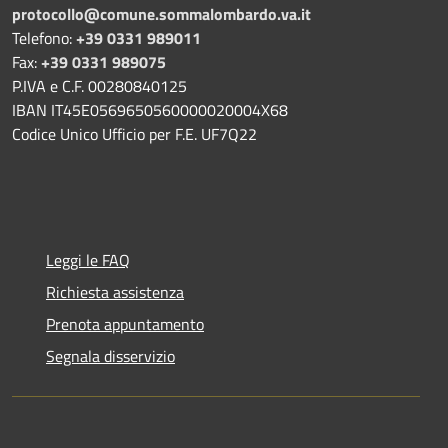
protocollo@comune.sommalombardo.va.it
Telefono:
+39 0331 989011
Fax:
+39 0331 989075
P.IVA e C.F. 00280840125
IBAN IT45E0569650560000020004X68
Codice Unico Ufficio per F.E. UF7Q22
Leggi le FAQ
Richiesta assistenza
Prenota appuntamento
Segnala disservizio